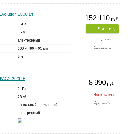
volution 1000 Вт
152 110
руб.
1 кВт
В корзину
15 м²
Под заказ
электронный
Сравнить
600 × 480 × 95 мм
9 кг
H/AG2-2000 E
8 990
руб.
2 кВт
Нет в наличии
28 м²
Сравнить
напольный, настенный
электронный