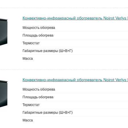
Конвективно-инфракрасный обогреватель Noirot Verlys E
Мощность обогрева
Площадь обогрева
Термостат
Габаритные размеры (Ш×В×Г)
Масса
Конвективно-инфракрасный обогреватель Noirot Verlys E
Мощность обогрева
Площадь обогрева
Термостат
Габаритные размеры (Ш×В×Г)
Масса