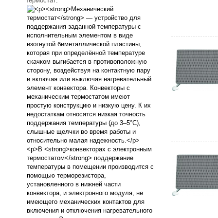
Термостат
: