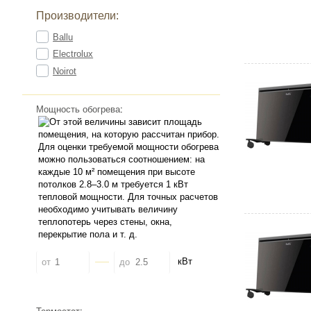
Производители:
Ballu
Electrolux
Noirot
Мощность обогрева
:
кВт
от
до