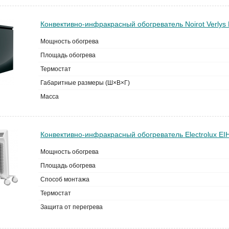
Конвективно-инфракрасный обогреватель Noirot Verlys E
Мощность обогрева
Площадь обогрева
Термостат
Габаритные размеры (Ш×В×Г)
Масса
Конвективно-инфракрасный обогреватель Electrolux EI
Мощность обогрева
Площадь обогрева
Способ монтажа
Термостат
Защита от перегрева