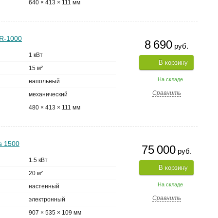
640 × 413 × 111 мм
R-1000
8 690
руб.
1 кВт
В корзину
15 м²
На складе
напольный
Сравнить
механический
480 × 413 × 111 мм
s 1500
75 000
руб.
1.5 кВт
В корзину
20 м²
На складе
настенный
Сравнить
электронный
907 × 535 × 109 мм